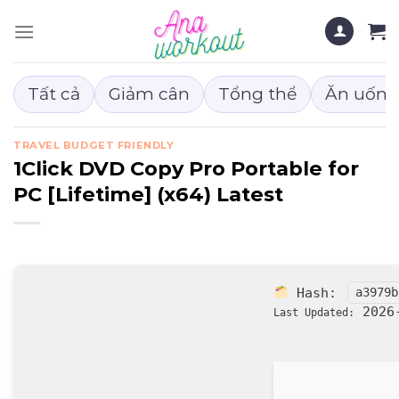
Chuyển
đến
nội
dung
Tất cả
Giảm cân
Tổng thể
Ăn uống
TRAVEL BUDGET FRIENDLY
1Click DVD Copy Pro Portable for
PC [Lifetime] (x64) Latest
Hash:
a3979b
2026-
Last Updated: