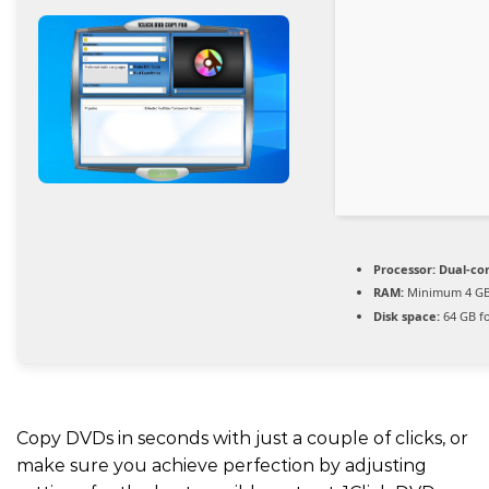
Processor:
Dual-cor
RAM:
Minimum 4 G
Disk space:
64 GB f
Copy DVDs in seconds with just a couple of clicks, or
make sure you achieve perfection by adjusting