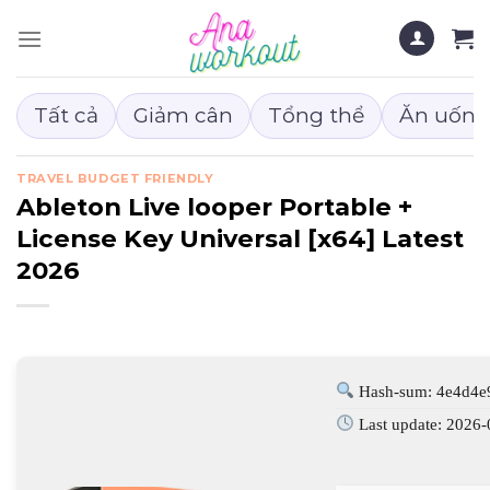
Chuyển
đến
nội
dung
Tất cả
Giảm cân
Tổng thể
Ăn uống
TRAVEL BUDGET FRIENDLY
Ableton Live looper Portable +
License Key Universal [x64] Latest
2026
Hash-sum: 4e4d4e
Last update: 2026-