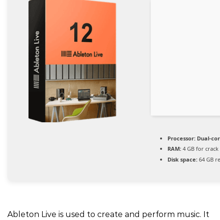
Processor:
Dual-cor
RAM:
4 GB for crack
Disk space:
64 GB r
Ableton Live is used to create and perform music. It