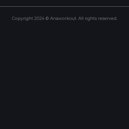
Copyright 2024 © Anaworkout. All rights reserved.
Share this selection
Tweet
LinkedIn