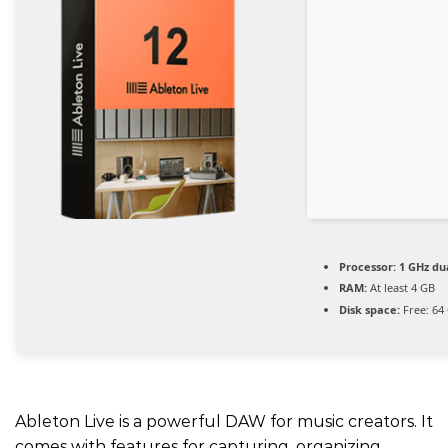
Processor:
1 GHz du
RAM:
At least 4 GB
Disk space:
Free: 64
Ableton Live is a powerful DAW for music creators. It
comes with features for capturing, organizing,