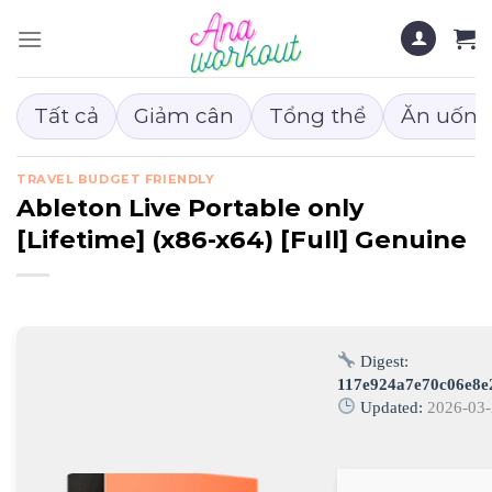
Chuyển
đến
nội
dung
Tất cả
Giảm cân
Tổng thể
Ăn uống
TRAVEL BUDGET FRIENDLY
Ableton Live Portable only
[Lifetime] (x86-x64) [Full] Genuine
Digest:
117e924a7e70c06e8e
Updated:
2026-03