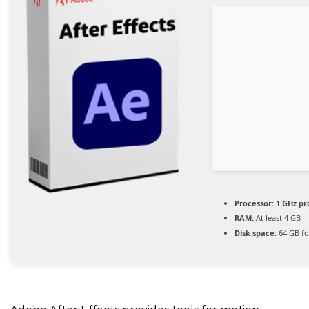
Processor:
1 GHz pr
RAM:
At least 4 GB
Disk space:
64 GB fo