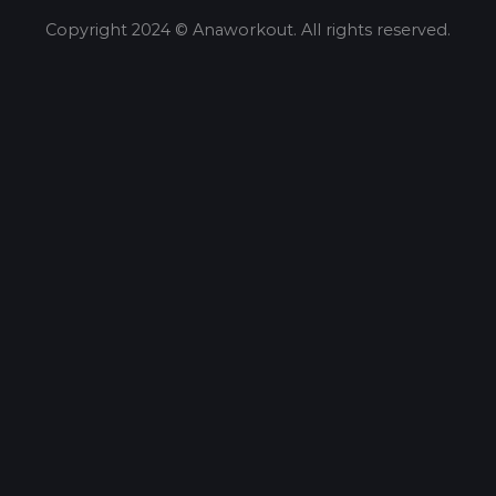
Copyright 2024 © Anaworkout. All rights reserved.
Share this selection
Tweet
LinkedIn