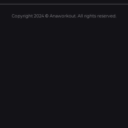
Copyright 2024 © Anaworkout. All rights reserved.
Share this selection
Tweet
LinkedIn