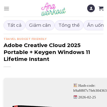
Chuyển
đến
nội
dung
Tất cả
Giảm cân
Tổng thể
Ăn uống
TRAVEL BUDGET FRIENDLY
Adobe Creative Cloud 2025
Portable + Keygen Windows 11
Lifetime Instant
Hash-code:
b9a8f8f7c7feb30436
2026-02-25