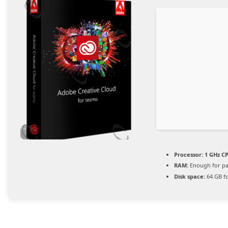
Processor:
1 GHz CP
RAM:
Enough for pa
Disk space:
64 GB fo