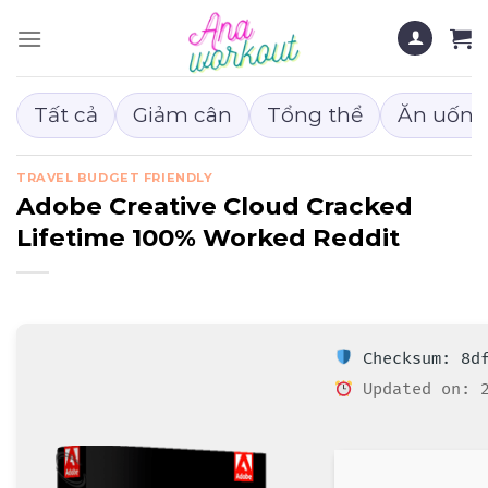
Chuyển
đến
nội
dung
Tất cả
Giảm cân
Tổng thể
Ăn uống
TRAVEL BUDGET FRIENDLY
Adobe Creative Cloud Cracked
Lifetime 100% Worked Reddit
Checksum: 8df
Updated on: 2