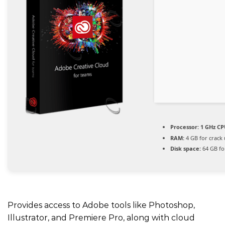
Processor:
1 GHz CP
RAM:
4 GB for crack
Disk space:
64 GB for
Provides access to Adobe tools like Photoshop,
Illustrator, and Premiere Pro, along with cloud