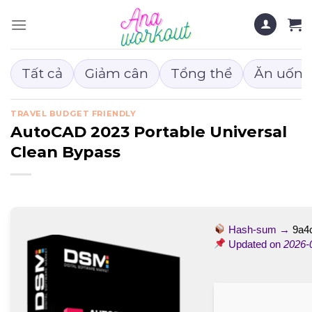
Chuyển
đến
nội
dung
Tất cả
Giảm cân
Tổng thể
Ăn uống
TRAVEL BUDGET FRIENDLY
AutoCAD 2023 Portable Universal
Clean Bypass
Hash-sum →
9a4
Updated on
2026-