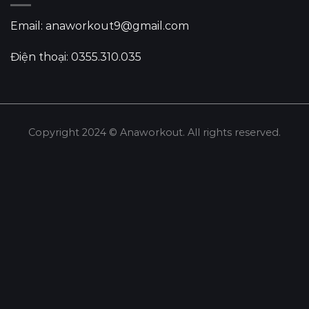
Email: anaworkout9@gmail.com
Điện thoại: 0355.310.035
Copyright 2024 © Anaworkout. All rights reserved.
Share this selection
Tweet
LinkedIn