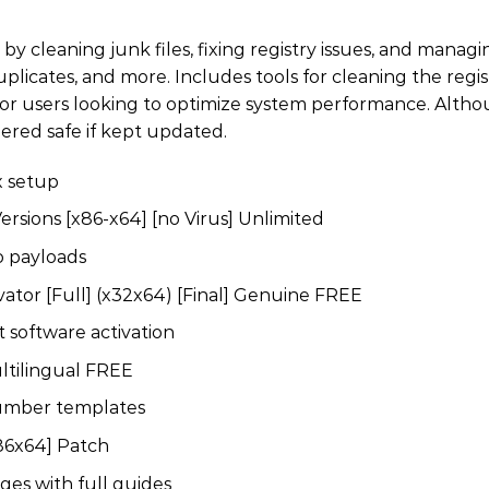
y cleaning junk files, fixing registry issues, and manag
 duplicates, and more. Includes tools for cleaning the regi
l for users looking to optimize system performance. Alth
dered safe if kept updated.
x setup
ersions [x86-x64] [no Virus] Unlimited
o payloads
vator [Full] (x32x64) [Final] Genuine FREE
 software activation
ultilingual FREE
number templates
x86x64] Patch
es with full guides