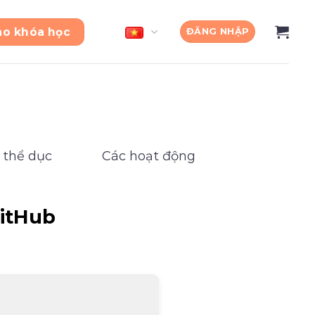
ào khóa học
ĐĂNG NHẬP
 thể dục
Các hoạt động
GitHub