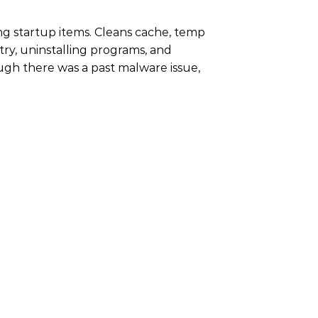
ing startup items. Cleans cache, temp
stry, uninstalling programs, and
ough there was a past malware issue,