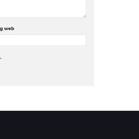
ng web
.