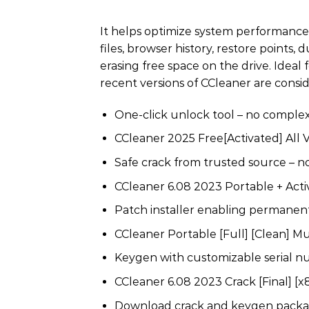
It helps optimize system performance b
files, browser history, restore points,
erasing free space on the drive. Idea
recent versions of CCleaner are consi
One-click unlock tool – no comple
CCleaner 2025 Free[Activated] All V
Safe crack from trusted source – n
CCleaner 6.08 2023 Portable + Acti
Patch installer enabling permanent
CCleaner Portable [Full] [Clean] M
Keygen with customizable serial 
CCleaner 6.08 2023 Crack [Final] [
Download crack and keygen packag