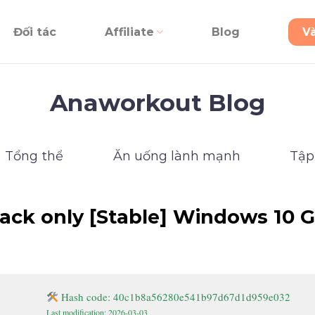
Đối tác
Affiliate
Blog
V
Anaworkout Blog
Tổng thể
Ăn uống lành mạnh
Tập
rack only [Stable] Windows 10 
Hash code: 40c1b8a56280e541b97d67d1d959e032
Last modification: 2026-03-03