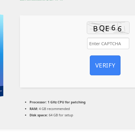
VERIFY
Processor:
1 GHz CPU for patching
RAM:
4 GB recommended
Disk space:
64 GB for setup