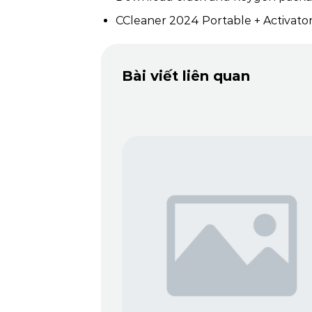
CCleaner 2024 Portable + Activato
Bài viết liên quan