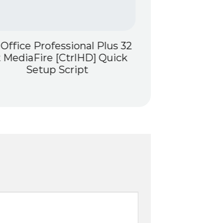
Office Professional Plus 32
Control Reson
t MediaFire [CtrlHD] Quick
Dolb
Setup Script