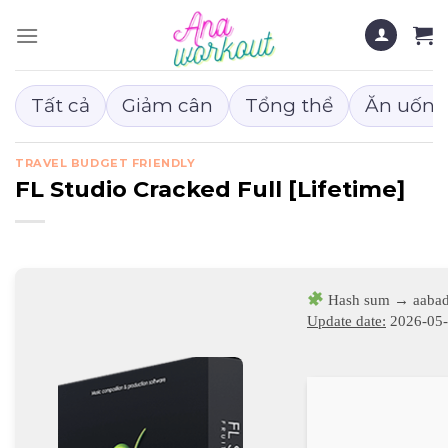
Chuyển
đến
nội
dung
Tất cả
Giảm cân
Tổng thể
Ăn uống
TRAVEL BUDGET FRIENDLY
FL Studio Cracked Full [Lifetime]
Hash sum → aaba
Update date:
2026-05