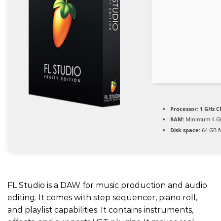
Processor:
1 GHz C
RAM:
Minimum 4 G
Disk space:
64 GB f
FL Studio is a DAW for music production and audio
editing. It comes with step sequencer, piano roll,
and playlist capabilities. It contains instruments,