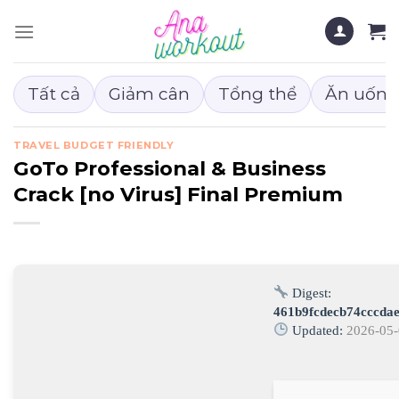
Chuyển
đến
nội
dung
Tất cả
Giảm cân
Tổng thể
Ăn uống
TRAVEL BUDGET FRIENDLY
GoTo Professional & Business
Crack [no Virus] Final Premium
Digest:
461b9fcdecb74cccda
Updated:
2026-05