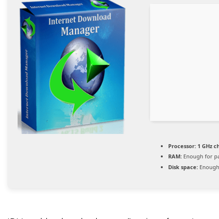
Processor:
1 GHz c
RAM:
Enough for p
Disk space:
Enough 