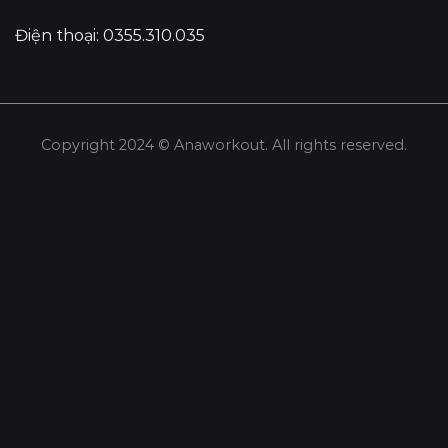
Điện thoại: 0355.310.035
Copyright 2024 © Anaworkout. All rights reserved.
Share this selection
Tweet
LinkedIn