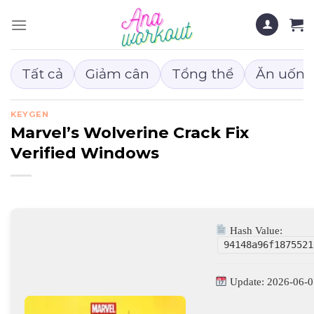
Chuyển
đến
nội
dung
Tất cả
Giảm cân
Tổng thể
Ăn uống
KEYGEN
Marvel’s Wolverine Crack Fix
Verified Windows
Hash Value:
94148a96f1875521
Update: 2026-06-0