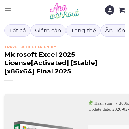
Chuyển
đến
nội
dung
Tất cả
Giảm cân
Tổng thể
Ăn uống
TRAVEL BUDGET FRIENDLY
Microsoft Excel 2025
License[Activated] [Stable]
[x86x64] Final 2025
Hash sum → d88b3
Update date:
2026-02