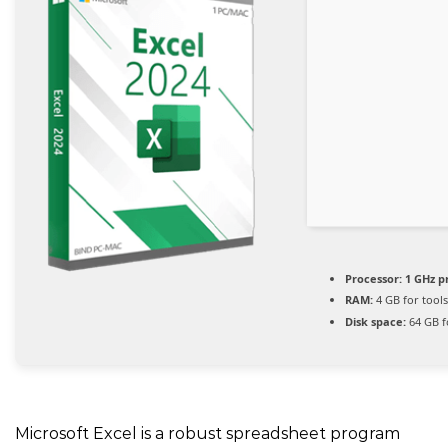
Processor:
1 GHz p
RAM:
4 GB for tool
Disk space:
64 GB fo
Microsoft Excel is a robust spreadsheet program