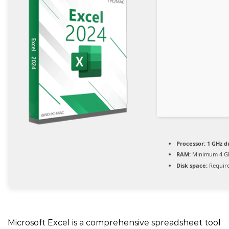
Processor:
1 GHz d
RAM:
Minimum 4 G
Disk space:
Require
Microsoft Excel is a comprehensive spreadsheet tool