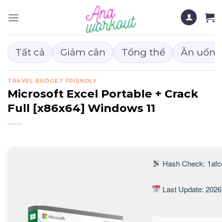
Chuyển
đến
nội
dung
Tất cả
Giảm cân
Tổng thể
Ăn uống
TRAVEL BUDGET FRIENDLY
Microsoft Excel Portable + Crack
Full [x86x64] Windows 11
Hash Check: 1af
Last Update: 2026