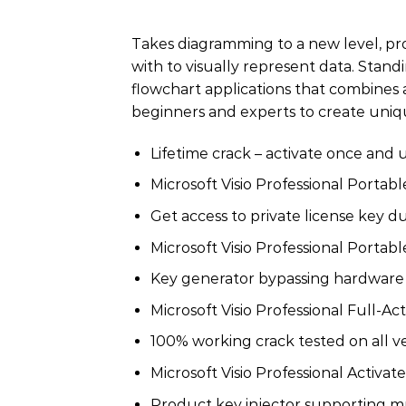
Takes diagramming to a new level, prov
with to visually represent data. Standi
flowchart applications that combines a
beginners and experts to create uniq
Lifetime crack – activate once and 
Microsoft Visio Professional Portabl
Get access to private license key 
Microsoft Visio Professional Portab
Key generator bypassing hardware I
Microsoft Visio Professional Full-A
100% working crack tested on all v
Microsoft Visio Professional Activat
Product key injector supporting m