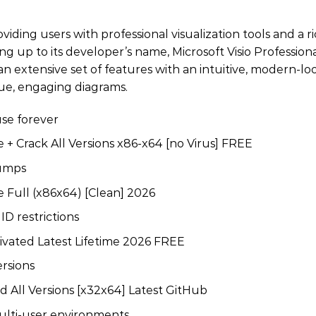
iding users with professional visualization tools and a r
ng up to its developer’s name, Microsoft Visio Professiona
n extensive set of features with an intuitive, modern-lo
ue, engaging diagrams.
use forever
e + Crack All Versions x86-x64 [no Virus] FREE
dumps
le Full (x86x64) [Clean] 2026
D restrictions
ctivated Latest Lifetime 2026 FREE
ersions
ed All Versions [x32x64] Latest GitHub
ulti-user environments