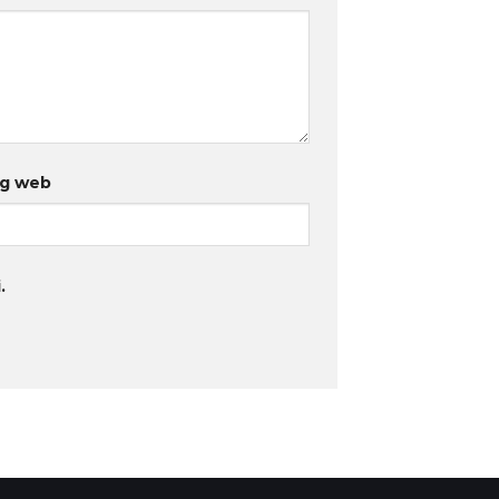
ng web
.