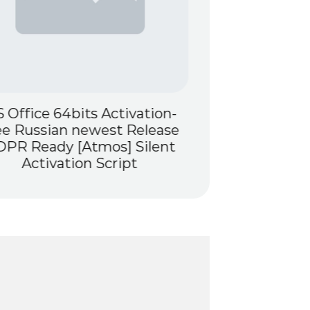
 Office 64bits Activation-
MS Office 365
ee Russian newest Release
Massgrave 
PR Ready [Atmos] Silent
Version Porta
Activation Script