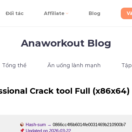
Đối tác
Affiliate
Blog
V
Anaworkout Blog
Tổng thể
Ăn uống lành mạnh
Tập
ssional Crack tool Full (x86x64
Hash-sum →
0866cc4f6b6014fe0031469b210900b7
Updated on
2026-03-22