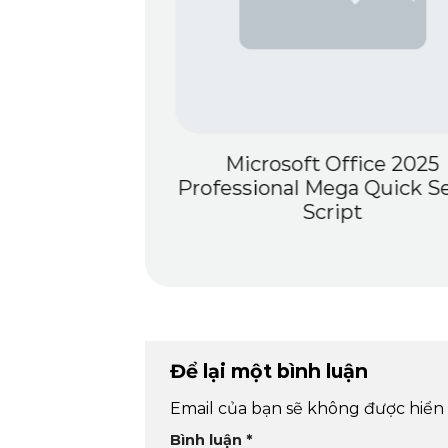
ine PC Version
Microsoft Office 2025
HD Qiwi
Professional Mega Quick S
Script
Để lại một bình luận
Email của bạn sẽ không được hiển 
Bình luận
*