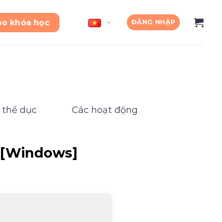
ào khóa học
ĐĂNG NHẬP
 thể dục
Các hoạt động
) [Windows]