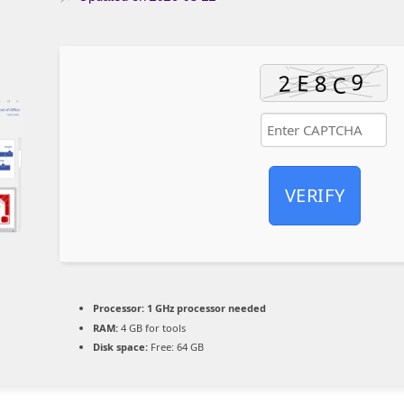
VERIFY
Processor:
1 GHz processor needed
RAM:
4 GB for tools
Disk space:
Free: 64 GB