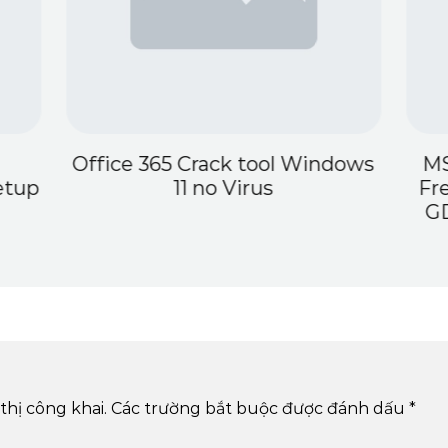
Office 365 Crack tool Windows
MS
etup
11 no Virus
Fr
GD
thị công khai.
Các trường bắt buộc được đánh dấu
*