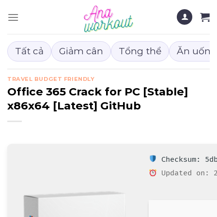
Chuyển
đến
nội
dung
Tất cả
Giảm cân
Tổng thể
Ăn uống
TRAVEL BUDGET FRIENDLY
Office 365 Crack for PC [Stable]
x86x64 [Latest] GitHub
Checksum: 5db
Updated on: 2