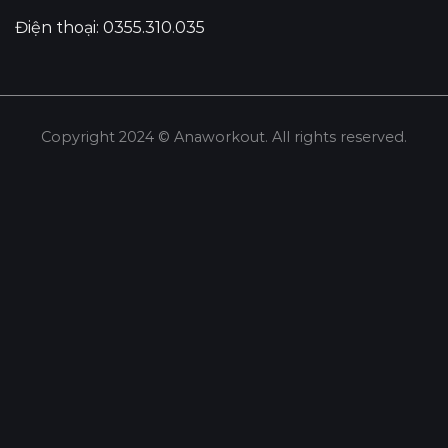
Điện thoại: 0355.310.035
Copyright 2024 © Anaworkout. All rights reserved.
Share this selection
Tweet
LinkedIn