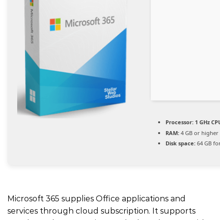
Processor:
1 GHz CPU
RAM:
4 GB or higher
Disk space:
64 GB fo
Microsoft 365 supplies Office applications and
services through cloud subscription. It supports