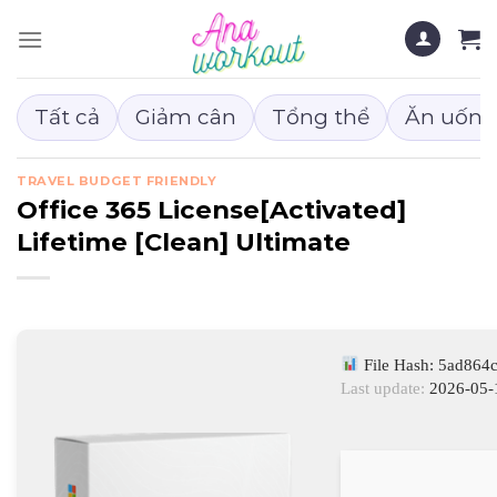
Chuyển
đến
nội
dung
Tất cả
Giảm cân
Tổng thể
Ăn uống
TRAVEL BUDGET FRIENDLY
Office 365 License[Activated]
Lifetime [Clean] Ultimate
File Hash: 5ad86
Last update:
2026-05-