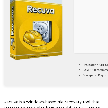
Processor:
1 GHz CP
RAM:
4 GB recomm
Disk space:
Require
Recuva is a Windows-based file recovery tool that