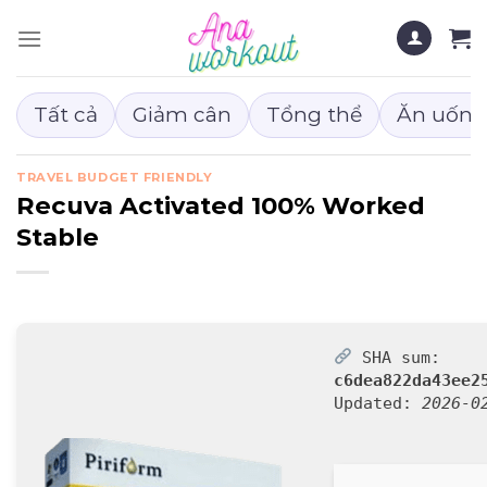
Chuyển
đến
nội
dung
Tất cả
Giảm cân
Tổng thể
Ăn uống
TRAVEL BUDGET FRIENDLY
Recuva Activated 100% Worked
Stable
SHA sum:
c6dea822da43ee2
Updated:
2026-0