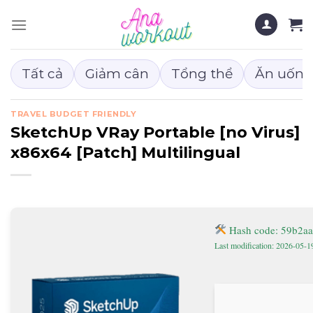
Chuyển
đến
nội
dung
Tất cả
Giảm cân
Tổng thể
Ăn uống
TRAVEL BUDGET FRIENDLY
SketchUp VRay Portable [no Virus]
x86x64 [Patch] Multilingual
Hash code: 59b2a
Last modification: 2026-05-1