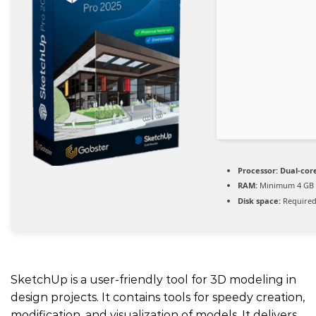
Processor:
Dual-core
RAM:
Minimum 4 GB
Disk space:
Required
SketchUp is a user-friendly tool for 3D modeling in
design projects. It contains tools for speedy creation,
modification, and visualization of models. It delivers