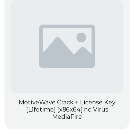
h
MotiveWave Crack + License Key
[Lifetime] [x86x64] no Virus
MediaFire