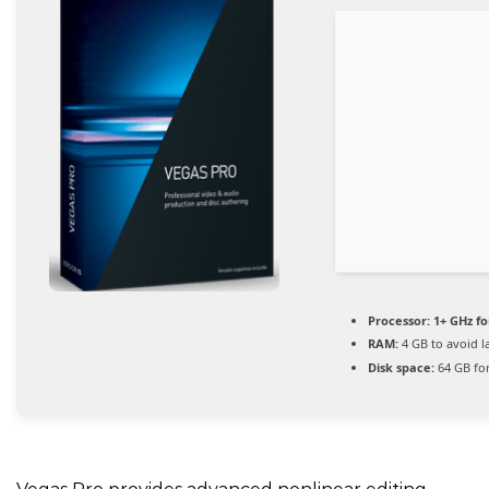
Processor:
1+ GHz fo
RAM:
4 GB to avoid l
Disk space:
64 GB for