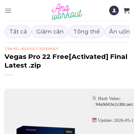
Chuyển
đến
nội
dung
Tất cả
Giảm cân
Tổng thể
Ăn uống
TRAVEL BUDGET FRIENDLY
Vegas Pro 22 Free[Activated] Final
Latest .zip
Hash Value:
94a9d43e2c80caec
Update: 2026-05-1