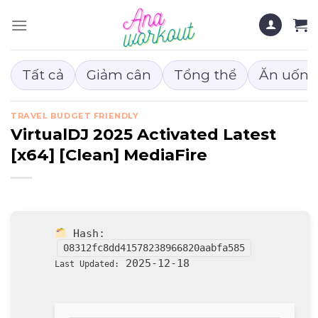
Chuyển
đến
nội
dung
Tất cả
Giảm cân
Tổng thể
Ăn uống
TRAVEL BUDGET FRIENDLY
VirtualDJ 2025 Activated Latest
[x64] [Clean] MediaFire
Hash:
08312fc8dd41578238966820aabfa585
2025-12-18
Last Updated: