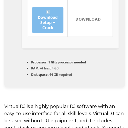
Download
DOWNLOAD
Setup +
Crack
Processor:
1 GHz processor needed
RAM:
At least 4 GB
Disk space:
64 GB required
VirtualDJ is a highly popular DJ software with an
easy-to-use interface for all skill levels. VirtualDJ can
be used without DJ equipment, and it includes
multi-deck mixing, jog wheels, and effects. Supports