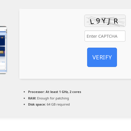
VERIFY
Processor:
At least 1 GHz, 2 cores
RAM:
Enough for patching
Disk space:
64 GB required