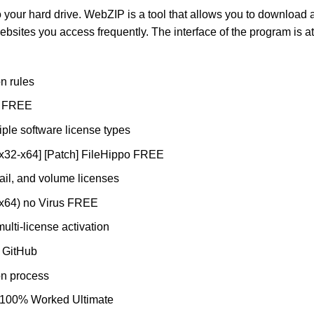
our hard drive. WebZIP is a tool that allows you to download an
websites you access frequently. The interface of the program is a
n rules
e FREE
iple software license types
x32-x64] [Patch] FileHippo FREE
ail, and volume licenses
-x64) no Virus FREE
ulti-license activation
 GitHub
ion process
] 100% Worked Ultimate