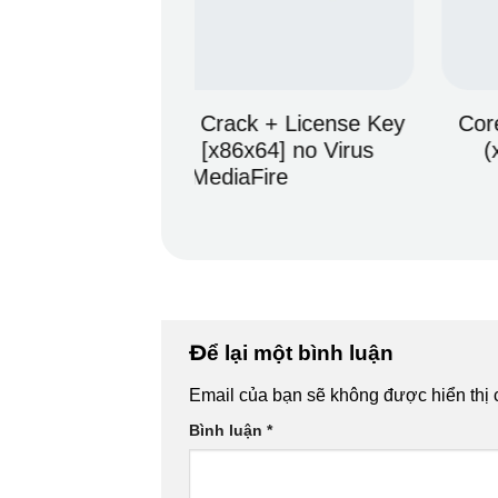
k + License Key
CorelDRAW Portable exe [Fin
6x64] no Virus
(x32x64) [Stable] Premiu
Fire
Để lại một bình luận
Email của bạn sẽ không được hiển thị 
Bình luận
*