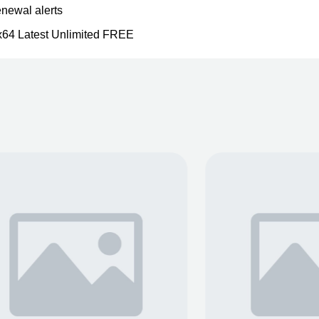
enewal alerts
x64 Latest Unlimited FREE