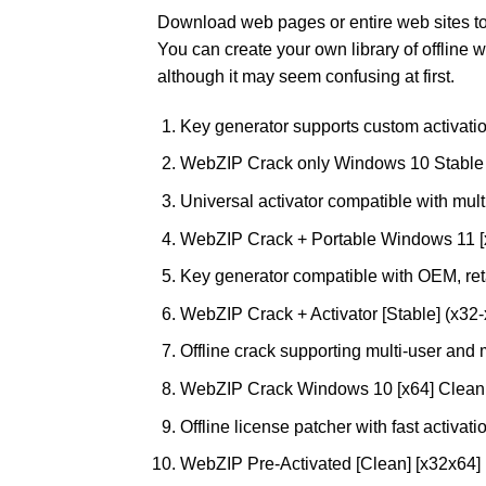
Download web pages or entire web sites to y
You can create your own library of offline 
although it may seem confusing at first.
Key generator supports custom activatio
WebZIP Crack only Windows 10 Stabl
Universal activator compatible with mult
WebZIP Crack + Portable Windows 11 [
Key generator compatible with OEM, ret
WebZIP Crack + Activator [Stable] (x32
Offline crack supporting multi-user and m
WebZIP Crack Windows 10 [x64] Clean
Offline license patcher with fast activat
WebZIP Pre-Activated [Clean] [x32x64