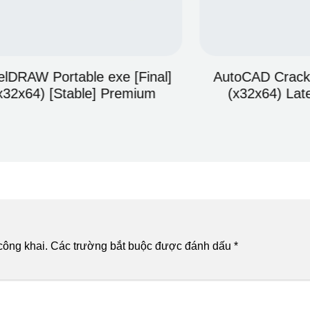
al]
AutoCAD Cracked Windows 11
m
(x32x64) Latest MediaFire
AR
công khai.
Các trường bắt buộc được đánh dấu
*