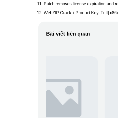
Patch removes license expiration and r
WebZIP Crack + Product Key [Full] x86
Bài viết liên quan