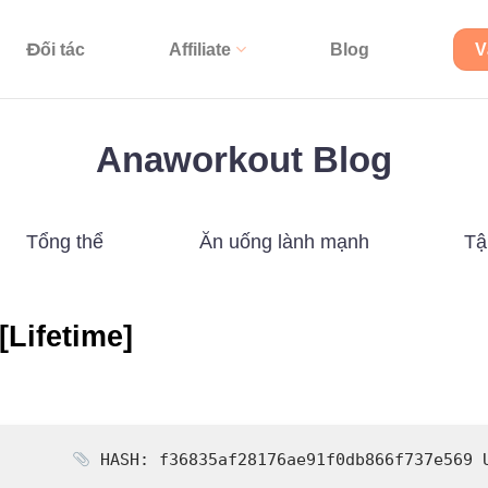
Đối tác
Affiliate
Blog
V
Anaworkout Blog
Tổng thể
Ăn uống lành mạnh
Tậ
[Lifetime]
HASH: f36835af28176ae91f0db866f737e569