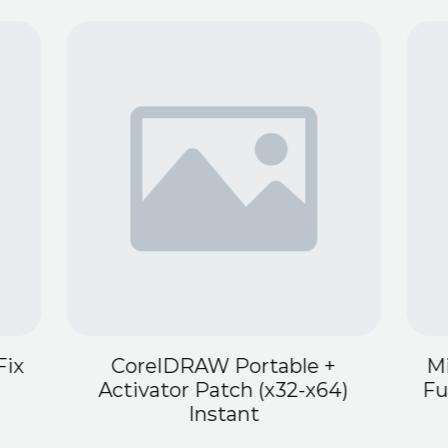
Fix
CorelDRAW Portable +
Mi
Activator Patch (x32-x64)
Fu
Instant