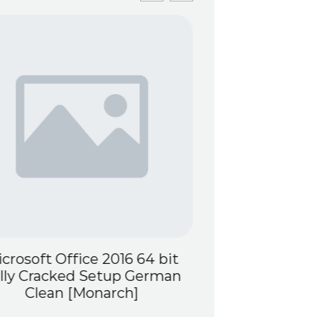
crosoft Office 2016 64 bit
Borderlands 4
lly Cracked Setup German
PC Version M
Clean [Monarch]