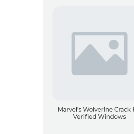
team Rip Save
Marvel’s Wolverine Crack 
p Multilingual
Verified Windows
dit