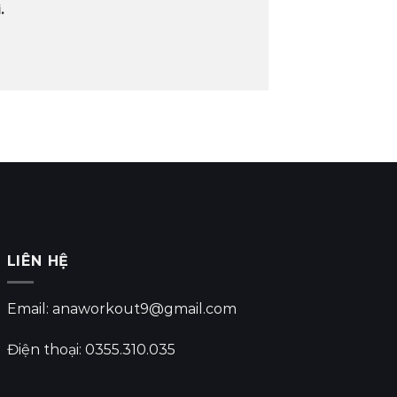
.
LIÊN HỆ
Email: anaworkout9@gmail.com
Điện thoại: 0355.310.035