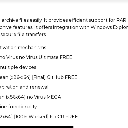
chive files easily. It provides efficient support for RAR
archive features. It offers integration with Windows Expl
 secure file transfers.
ctivation mechanisms
no Virus no Virus Ultimate FREE
 multiple devices
an [x86-x64] [Final] GitHub FREE
xpiration and renewal
ean (x86x64) no Virus MEGA
ine functionality
x32x64) [100% Worked] FileCR FREE