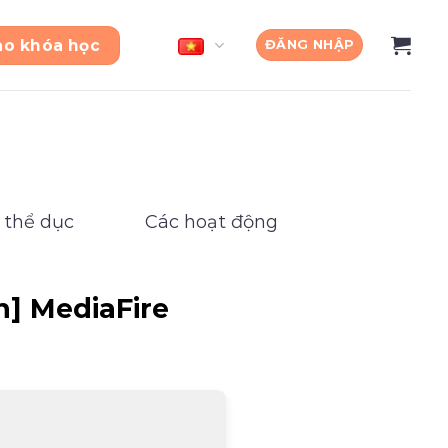
ào khóa học
ĐĂNG NHẬP
 thể dục
Các hoạt động
n] MediaFire