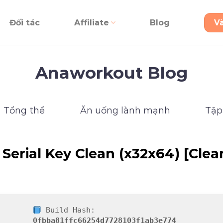
Đối tác
Affiliate
Blog
V
Anaworkout Blog
Tổng thể
Ăn uống lành mạnh
Tập
Serial Key Clean (x32x64) [Clea
Build Hash:
0fbba81ffc66254d7728103f1ab3e774