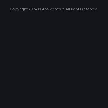
Copyright 2024 © Anaworkout. All rights reserved.
Share this selection
Tweet
LinkedIn