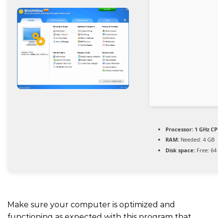
Processor:
1 GHz CP
RAM:
Needed: 4 GB
Disk space:
Free: 64
Make sure your computer is optimized and
functioning as expected with this program that