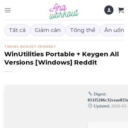
Chuyển
đến
nội
dung
Tất cả
Giảm cân
Tổng thể
Ăn uống
TRAVEL BUDGET FRIENDLY
WinUtilities Portable + Keygen All
Versions [Windows] Reddit
Digest:
051f5286c32ceae833
Updated:
2026-02